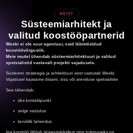
MEIST
Süsteemiarhitekt ja
valitud koostööpartnerid
Weebi ei ole suur agentuur, vaid läbimõeldud
koostöövõrgustik.
Meie mudel ühendab süsteemiarhitektuuri ja valitud
spetsialistid vastavalt projekti vajadusele.
Süsteemi strateegia ja arhitektuuri eest vastutab Weebi.
Vajadusel kaasame disaini, sisu või arenduse spetsialiste.
See tähendab:
üks kontaktpunkt
selge vastutus
terviklik lahendus
Iga koostöö lähtub ärieesmärkidest ning tulemuseks on