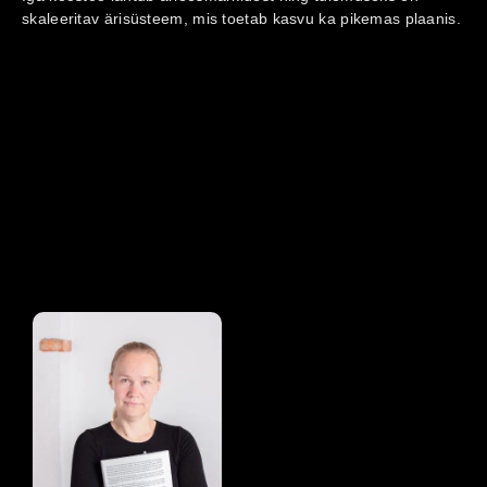
skaleeritav ärisüsteem, mis toetab kasvu ka pikemas plaanis.
Rain Traagel
veebimajutus.ee