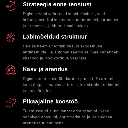
Strateegia enne teostust
Digisüsteemi väärtus ei sünni disainist, vaid
äriloogikast. Kui süsteem ei toeta müüki, turundust
ja protsesse, jääb ta lihtsalt kuluks.
Läbimõeldud struktuur
Hea süsteem ühendab kasutajakogemuse,
andmemudeli ja automatiseerimise. See vähendab
käsitööd ja loob korduva väärtuse.
Kasv ja arendus
Digisüsteem ei ole ühekordne projekt. Ta areneb
koos äriga — vastavalt turule, klientidele, andmetele
ja eesmärkidele.
Pikaajaline koostöö
Tulemused ei sünni lansseerimispäeval. Need
sünnivad analüüsi, optimeerimise ja järjepideva
arenduse tulemusena.