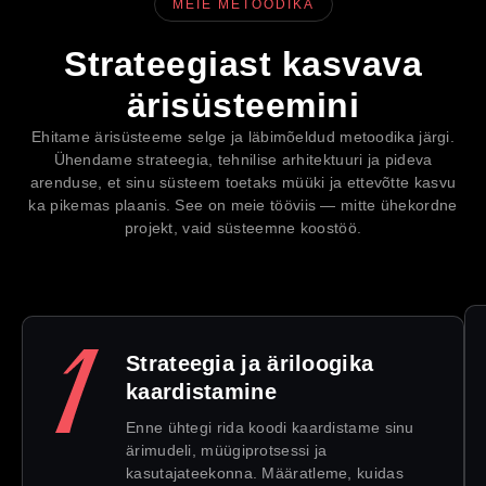
MEIE METOODIKA
Strateegiast kasvava
ärisüsteemini
Ehitame ärisüsteeme selge ja läbimõeldud metoodika järgi.
Ühendame strateegia, tehnilise arhitektuuri ja pideva
arenduse, et sinu süsteem toetaks müüki ja ettevõtte kasvu
ka pikemas plaanis. See on meie tööviis — mitte ühekordne
projekt, vaid süsteemne koostöö.
Strateegia ja äriloogika
kaardistamine
Enne ühtegi rida koodi kaardistame sinu
ärimudeli, müügiprotsessi ja
kasutajateekonna. Määratleme, kuidas