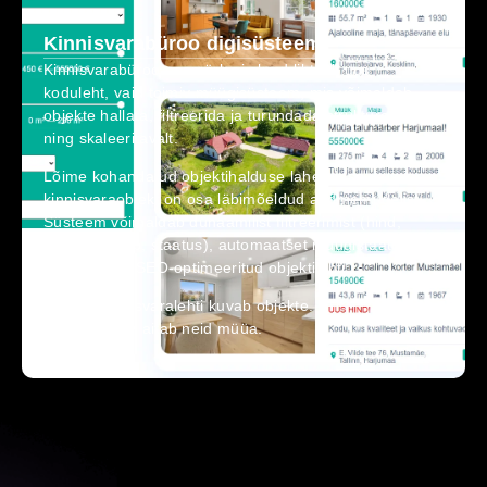
Kinnisvarabüroo digisüsteem
Kinnisvarabüroo eesmärk ei olnud lihtsalt uus
koduleht, vaid toimiv müügisüsteem, mis võimaldab
objekte hallata, filtreerida ja turundada struktureeritult
ning skaleeritavalt.
Lõime kohandatud objektihalduse lahenduse, kus iga
kinnisvaraobjekt on osa läbimõeldud andmemudelist.
Süsteem võimaldab dünaamilist filtreerimist (hind,
asukoht, tüüp, staatus), automaatset müügistaatuste
haldust ning SEO-optimeeritud objektilehti.
Enamik kinnisvaralehti kuvab objekte.
See süsteem aitab neid müüa.