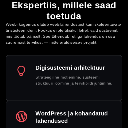
Ekspertiis, millele saad
toetuda
Weebi kogemus ulatub veebilahendustest kuni skaleeritavate
ärisüsteemideni. Fookus ei ole üksikul lehel, vaid süsteemil,
mis töötab päriselt. See tähendab, et iga lahendus on osa
suuremast tervikust — mitte eraldiseisev projekt.
Digisüsteemi arhitektuur
Strateegiline mõtlemine, süsteemi
struktuuri loomine ja tervikpildi juhtimine.
WordPress ja kohandatud
lahendused