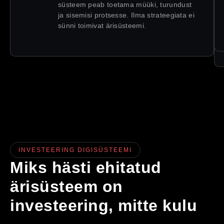
süsteem peab toetama müüki, turundust
ja sisemisi protsesse. Ilma strateegiata ei
sünni toimivat ärisüsteemi.
INVESTEERING DIGISÜSTEEMI
Miks hästi ehitatud
ärisüsteem on
investeering, mitte kulu