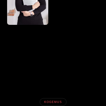
Külli
Lember
Kärolyn
Huum
KOGEMUS