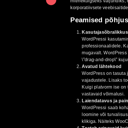
mitmekülgseks väljundiks, mi
korporatiivsete veebisaiti
Peamised põhjus
Kasutajasõbralikku
WordPressi kasutamine
professionaalidele. Ka
mugavalt. WordPress m
\”drag-and-drop\” kuju
Avatud lähtekood
WordPress on tasuta j
vajadustele. Lisaks t
Kuigi platvorm ise on 
vastavaid võimalusi.
Laiendatavus ja pai
WordPressi saab kohan
loomine või turvalisu
klikiga. Näiteks Woo