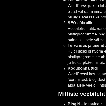
Toetab erinevaid ku
WordPress pakub tuhan
Saad valida minimalis
nii algajatel kui ka p
SEO-sõbralik
Veebilehe nähtavus ot
pistikprogramme, nagu
paindlikkusele võimal
Turvalisus ja uuend
Kuigi ükski platvorm 
pistikprogrammide ab
ja hoida platvormi aj
Kogukonna tugi
WordPressi kasutajate 
foorumitest, blogides
algajatele veelgi liht
Milliste veebile
Blogid
– Ideaalne nii 