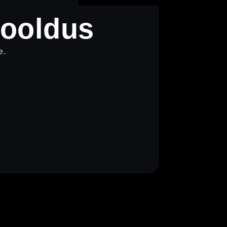
hooldus
e.