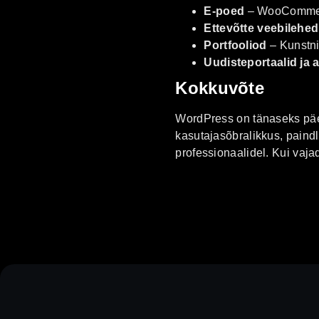
E-poed
– WooCommerce
Ettevõtte veebilehed
Portfooliod
– Kunstnik
Uudisteportaalid ja a
Kokkuvõte
WordPress on tänaseks päeva
kasutajasõbralikkus, paindl
professionaalidel. Kui vaj