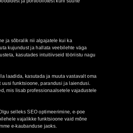
poodidest ja portfooliotest kuni suurte
ja sõbralik nii algajatele kui ka
uta kujundust ja hallata veebilehte väga
eta, kasutades intuitiivseid tööriistu nagu
la laadida, kasutada ja muuta vastavalt oma
uusi funktsioone, parandusi ja laiendusi.
ed, mis lisab professionaalsetele vajadustele
 Olgu selleks SEO optimeerimine, e-poe
ilehele vajalikke funktsioone vaid mõne
amme e-kaubanduse jaoks.