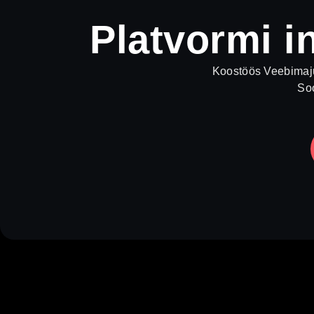
Platvormi i
Koostöös Veebimaju
Soo