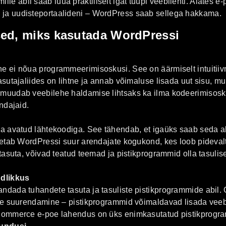
lle abil saab luua praktiliselt igat tüüpi veebilehti. Alates e-
de ja uudisteportaalideni – WordPress saab sellega hakkama.
ed, miks kasutada WordPressi
s
 ei nõua programmeerimisoskusi. See on äärmiselt intuitiivne 
sutajaliides on lihtne ja annab võimaluse lisada uut sisu, mu
uudab veebilehe haldamise lihtsaks ka ilma kodeerimisoskust
ndajaid.
a avatud lähtekoodiga. See tähendab, et igaüks saab seda al
oetab WordPressi suur arendajate kogukond, kes loob pidevalt 
tasuta, võivad teatud teemad ja pistikprogrammid olla tasulis
ndlikkus
dada tuhandete tasuta ja tasuliste pistikprogrammide abil.
se suurendamine – pistikprogrammid võimaldavad lisada veeb
Commerce e-poe lahendus on üks enimkasutatud pistikprogr