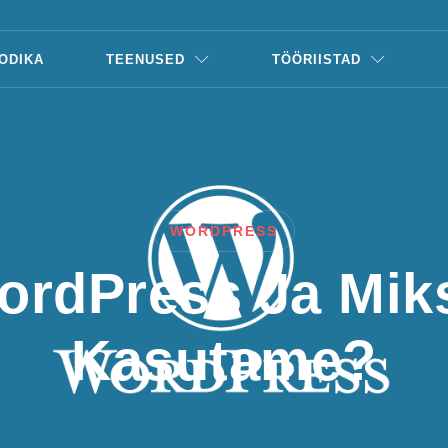
ODIKA
TEENUSED
TÖÖRIISTAD
WORDPRESS
ordPress Ja Mik
Kasutame?