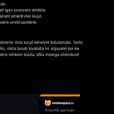
poe.
d igas suuruses äridele.
selt atraktiivsel kujul.
tele veebisaitidele.
bilehe ilma suurt eelarvet kulutamata. Selle
ks, mida tasub kaaluda nii algajatel kui ka
stest rohkem teada, võta meiega ühendust!