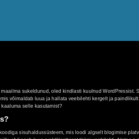
e maailma sukeldunud, oled kindlasti kuulnud WordPressist.
s võimaldab luua ja hallata veebilehti kergelt ja paindlikult
 kaaluma selle kasutamist?
ss?
oodiga sisuhaldussüsteem, mis loodi algselt blogimise plat