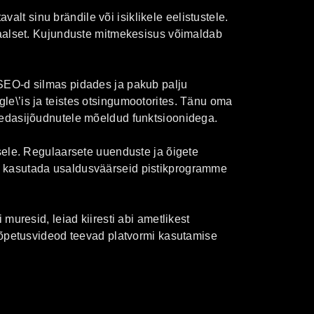
t sinu brändile või isiklikele eelistustele.
kaalset. Kujunduste mitmekesisus võimaldab
SEO-d silmas pidades ja pakub palju
e\’is ja teistes otsingumootorites. Tänu oma
 edasijõudnutele mõeldud funktsioonidega.
sele. Regulaarsete uuenduste ja õigete
n kasutada usaldusväärseid pistikprogramme
muresid, leiad kiiresti abi ametlikest
a õpetusvideod teevad platvormi kasutamise