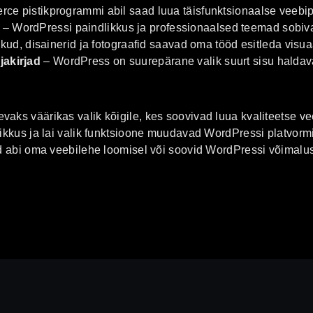
 pistikprogrammi abil saad luua täisfunktsionaalse veebi
– WordPressi paindlikkus ja professionaalsed teemad sobiva
ud, disainerid ja fotograafid saavad oma tööd esitleda visuaal
jakirjad
– WordPress on suurepärane valik suurt sisu haldava
ks väärikas valik kõigile, kes soovivad luua kvaliteetse vee
ikkus ja lai valik funktsioone muudavad WordPressi platvormi
ad abi oma veebilehe loomisel või soovid WordPressi võimalu