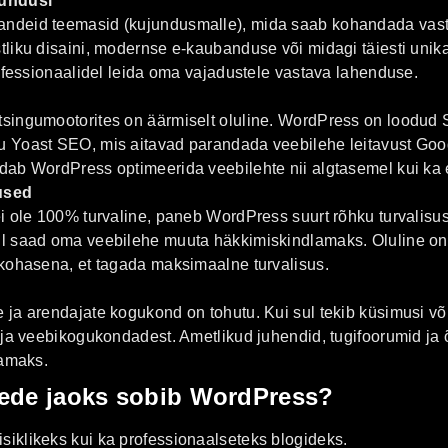
jundusi
deid teemasid (kujundusmalle), mida saab kohandada vastaval
tliku disaini, modernse e-kaubanduse või midagi täiesti uni
rofessionaalidel leida oma vajadustele vastava lahenduse.
singumootorites on äärmiselt oluline. WordPress on loodud 
 Yoast SEO, mis aitavad parandada veebilehe leitavust Googl
dab WordPress optimeerida veebilehte nii algtasemel kui ka
used
ei ole 100% turvaline, paneb WordPress suurt rõhku turvalisu
il saad oma veebilehe muuta häkkimiskindlamaks. Oluline o
akohasena, et tagada maksimaalne turvalisus.
ja arendajate kogukond on tohutu. Kui sul tekib küsimusi või 
t ja veebikogukondadest. Ametlikud juhendid, tugifoorumid j
samaks.
htede jaoks sobib WordPress?
isiklikeks kui ka professionaalseteks blogideks.