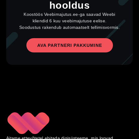
hooldus
Koostöös Veebimajutus.ee-ga saavad Weebi
kliendid 6 kuu veebimajutuse eelise.
Soodustus rakendub automaatselt tellimisvormis.
AVA PARTNERI PAKKUMINE
Aitame ettevõtetel ehitada digisüsteeme, mis loovad