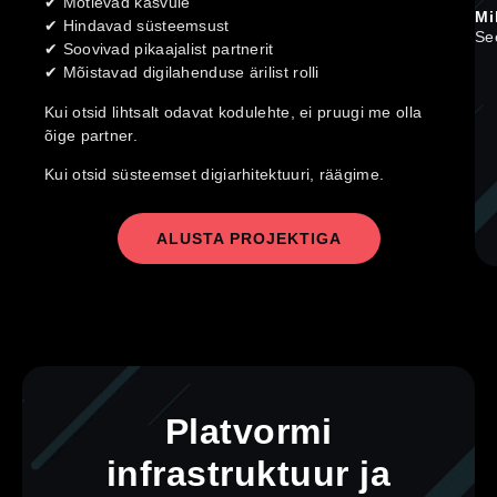
✔ Mõtlevad kasvule
Mi
✔ Hindavad süsteemsust
See
✔ Soovivad pikaajalist partnerit
✔ Mõistavad digilahenduse ärilist rolli
Kui otsid lihtsalt odavat kodulehte, ei pruugi me olla
õige partner.
Kui otsid süsteemset digiarhitektuuri, räägime.
ALUSTA PROJEKTIGA
Platvormi
infrastruktuur ja